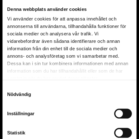
Samarbetspartners
Denna webbplats använder cookies
Vi använder cookies för att anpassa innehållet och
Hållbarhetspartner
annonserna till användarna, tillhandahålla funktioner för
sociala medier och analysera vår trafik. Vi
vidarebefordrar även sådana identifierare och annan
information från din enhet till de sociala medier och
Innovationspartner
annons- och analysföretag som vi samarbetar med.
Dessa kan i sin tur kombinera informationen med annan
information som du har tillhandahållit eller som de har
samlat in när du har använt deras tjänster.
Samtyckesval
Huvudpartner The Cell
Nödvändig
Inställningar
Tekniska museets stiftare
Statistik