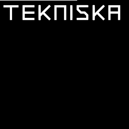
BILJETTER
Här köper du biljetter till Tekniska museet.
Entrébiljetten gäller hela dagen för det datum du
väljer.
Wisdome och vissa program behöver bokas separat.
FRÅGOR OCH SVAR