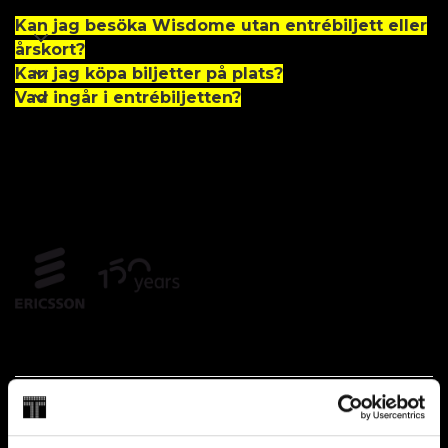
Kan jag besöka Wisdome utan entrébiljett eller
årskort?
Kan jag köpa biljetter på plats?
Vad ingår i entrébiljetten?
Partners och stiftare
Huvudpartner