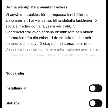
Partners
Denna webbplats använder cookies
Vi använder cookies för att anpassa innehållet och
Sustainability partner
annonserna till användarna, tillhandahålla funktioner för
sociala medier och analysera vår trafik. Vi
vidarebefordrar även sådana identifierare och annan
information från din enhet till de sociala medier och
Innovation partner
annons- och analysföretag som vi samarbetar med.
Dessa kan i sin tur kombinera informationen med annan
information som du har tillhandahållit eller som de har
samlat in när du har använt deras tjänster.
Samtyckesval
Official partner, The Cell
Nödvändig
Inställningar
Founders
Statistik