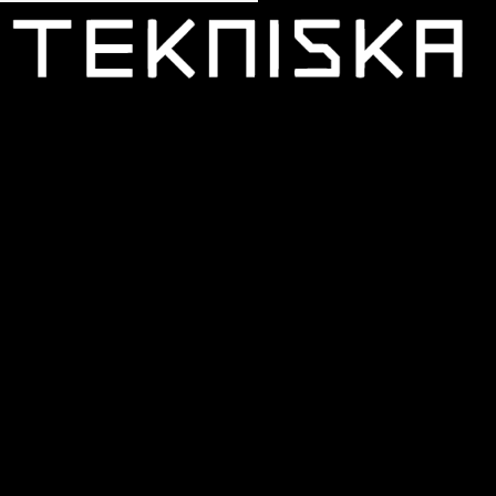
TICKETS
Start planning your visit to Tekniska. The admission
ticket is valid for the entire day on the date you
choose. Wisdome is not included in the general
admission ticket and must be booked separately.
FAQ