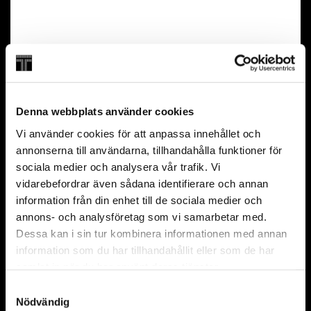
Book now
Swedish
Wisdome
Accessible seat
35 min
Denna webbplats använder cookies
From 7 years
Vi använder cookies för att anpassa innehållet och
annonserna till användarna, tillhandahålla funktioner för
sociala medier och analysera vår trafik. Vi
FAQ
vidarebefordrar även sådana identifierare och annan
Can I visit Wisdome without an admission
information från din enhet till de sociala medier och
ticket or annual pass?
annons- och analysföretag som vi samarbetar med.
Can I buy tickets on site?
Dessa kan i sin tur kombinera informationen med annan
What is included in the admission ticket?
information som du har tillhandahållit eller som de har
samlat in när du har använt deras tjänster.
Samtyckesval
Nödvändig