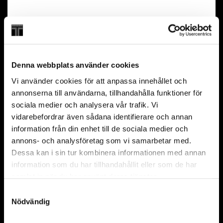
Swedish
Wisdome
Accessible seat
35 min
From 4 years
Denna webbplats använder cookies
Vi använder cookies för att anpassa innehållet och
FAQ
annonserna till användarna, tillhandahålla funktioner för
sociala medier och analysera vår trafik. Vi
Can I visit Wisdome without an admission
vidarebefordrar även sådana identifierare och annan
ticket or annual pass?
information från din enhet till de sociala medier och
Can I buy tickets on site?
annons- och analysföretag som vi samarbetar med.
What is included in the admission ticket?
Dessa kan i sin tur kombinera informationen med annan
information som du har tillhandahållit eller som de har
samlat in när du har använt deras tjänster.
Partners and founders
Samtyckesval
Official
Nödvändig
Partner