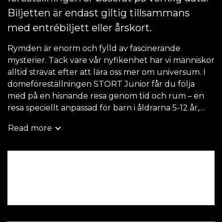
Biljetten är endast giltig tillsammans
med entrébiljett eller årskort.
Rymden är enorm och fylld av fascinerande
mysterier. Tack vare vår nyfikenhet har vi människor
alltid strävat efter att lära oss mer om universum. I
domeföreställningen STORT Junior får du följa
med på en hisnande resa genom tid och rum – en
resa speciellt anpassad för barn i åldrarna 5-12 år,
med en engagerande berättarröst som gör
Read more
upplevelsen både rolig och lärorik.
Allt som visas bygger på verkliga data från år av
Hitta tillgänglighet
forskning och tekniska framsteg. Det här är en
filmupplevelse som inte bara fängslar, utan också
väcker nyfikenheten för universums stora
hemligheter!