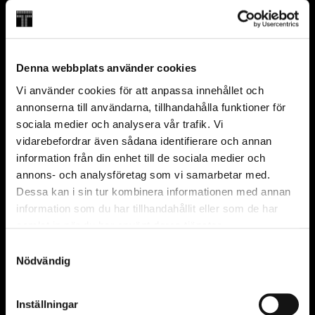
För ungdomar och vuxna rekommenderar vi
Svenska
Ordinarie plats
originalversionen av STORT.
Wisdome
35 min
Passar från 4 år
I Wisdome finns två rullstolsplatser som kan bokas
Denna webbplats använder cookies
på plats, eller genom att maila
FRÅGOR OCH SVAR
Vi använder cookies för att anpassa innehållet och
entren@tekniskamuseet.se
.
annonserna till användarna, tillhandahålla funktioner för
Kan jag besöka Wisdome utan entrébiljett eller
sociala medier och analysera vår trafik. Vi
Observera att biljetten endast är giltig tillsammans
årskort?
vidarebefordrar även sådana identifierare och annan
med entrébiljett eller årskort.
Kan jag köpa biljetter på plats?
information från din enhet till de sociala medier och
Vad ingår i entrébiljetten?
annons- och analysföretag som vi samarbetar med.
Dessa kan i sin tur kombinera informationen med annan
information som du har tillhandahållit eller som de har
Partners och stiftare
samlat in när du har använt deras tjänster.
Huvudpartner
Samtyckesval
Nödvändig
Inställningar