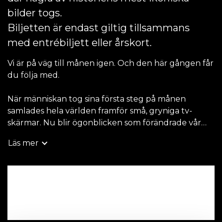
bilder togs.
Biljetten är endast giltig tillsammans
med entrébiljett eller årskort.
Vi är på väg till månen igen. Och den här gången får
du följa med.
När människan tog sina första steg på månen
samlades hela världen framför små, gryniga tv-
skärmar. Nu blir ögonblicken som förändrade vår
syn på världen en upplevelse att kliva in i.
Läs mer
I Once Upon the Moon byggs de legendariska
Apollo-bilderna ut till en knivskarp och omslutande
Hitta tillgänglighet
360-gradersupplevelse i 3D – med autentiskt
filmmaterial, högupplösta bilder från svenska
Hasselbladskameror och ny visualiseringsteknik.