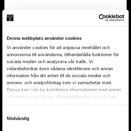
För att boka rullstolsplats,
klicka här
.
Engelska
Ordinarie plats
Wisdome
35 min
Spara 20 kr
Passar från 12 år
Denna webbplats använder cookies
Vi använder cookies för att anpassa innehållet och
FRÅGOR OCH SVAR
annonserna till användarna, tillhandahålla funktioner för
sociala medier och analysera vår trafik. Vi
Kan jag besöka Wisdome utan entrébiljett eller
vidarebefordrar även sådana identifierare och annan
årskort?
information från din enhet till de sociala medier och
Kan jag köpa biljetter på plats?
annons- och analysföretag som vi samarbetar med.
Vad ingår i entrébiljetten?
Dessa kan i sin tur kombinera informationen med annan
information som du har tillhandahållit eller som de har
samlat in när du har använt deras tjänster.
Partners och stiftare
Samtyckesval
Nödvändig
Huvudpartner