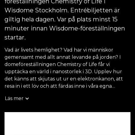
föreställningen Chemistry of Life i
Wisdome Stockholm. Entrébiljetten är
giltig hela dagen. Var på plats minst 15
minuter innan Wisdome-föreställningen
startar.
Vad är livets hemlighet? Vad har vi människor
gemensamt med allt annat levande på jorden? I
domeföreställningen Chemistry of Life får vi
upptäcka en värld i nanostorlek i 3D. Upplev hur
det känns att skjutas ut ur en elektronkanon, att
resa in i ett löv och att färdas inne i våra egna
hjärnors sprakande nätverk av neuroner.
Läs mer
Vi kan nästan garantera att du kommer se på din
kropp på ett nytt sätt efter att ha tagit del av de
Hitta tillgänglighet
banbrytande visualiseringar som Chemistry of Life
bjuder på!