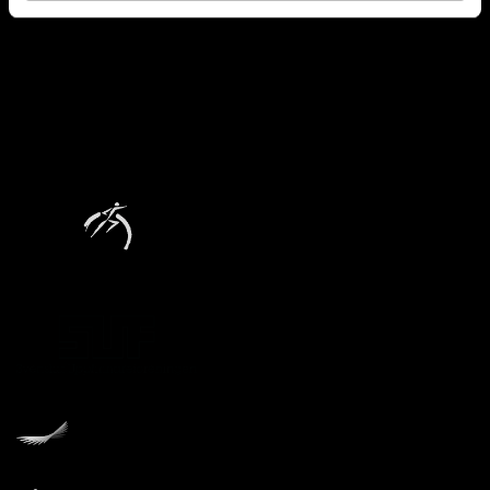
Huvudpartner The Cell
Tekniska museets stiftare